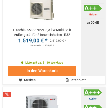
Heizen
50 dB
ab
Hitachi RAM-33NP2E 3,3 kW Multi-Split
Außengerät für 2 Inneneinheiten | R32
1.519,00 € *
2.412,00 € *
Nettopreis: 1.276,47 €
Lieferzeit ca. 5 - 10 Werktage
In den
Warenkorb
Merken
Datenblatt
Kühlen