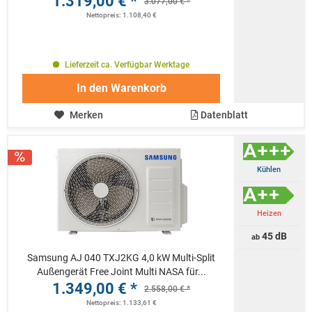
1.319,00 € *
3.077,00 € *
Nettopreis: 1.108,40 €
Lieferzeit ca. Verfügbar Werktage
In den
Warenkorb
Merken
Datenblatt
Kühlen
Heizen
45 dB
ab
Samsung AJ 040 TXJ2KG 4,0 kW Multi-Split
Außengerät Free Joint Multi NASA für...
1.349,00 € *
2.558,00 € *
Nettopreis: 1.133,61 €