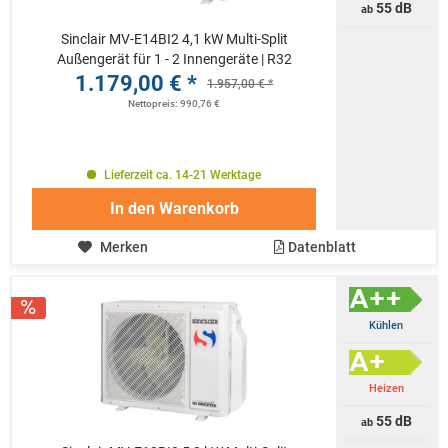
55 dB
ab
Sinclair MV-E14BI2 4,1 kW Multi-Split
Außengerät für 1 - 2 Innengeräte | R32
1.179,00 € *
1.957,00 € *
Nettopreis: 990,76 €
Lieferzeit ca. 14-21 Werktage
In den
Warenkorb
Merken
Datenblatt
Kühlen
Heizen
55 dB
ab