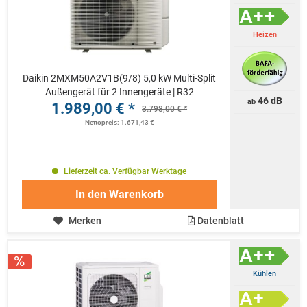
Heizen
Daikin 2MXM50A2V1B(9/8) 5,0 kW Multi-Split
Außengerät für 2 Innengeräte | R32
46 dB
ab
1.989,00 € *
3.798,00 € *
Nettopreis: 1.671,43 €
Lieferzeit ca. Verfügbar Werktage
In den
Warenkorb
Merken
Datenblatt
Kühlen