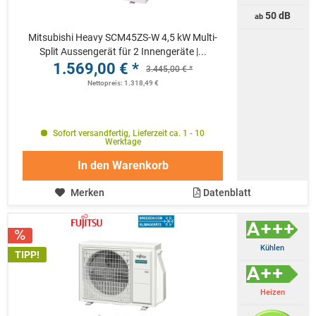
50 dB
ab
Mitsubishi Heavy SCM45ZS-W 4,5 kW Multi-
Split Aussengerät für 2 Innengeräte |...
1.569,00 € *
3.445,00 € *
Nettopreis: 1.318,49 €
Sofort versandfertig, Lieferzeit ca. 1 - 10
Werktage
In den
Warenkorb
Merken
Datenblatt
Kühlen
TIPP!
Heizen