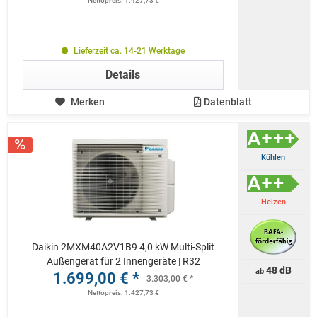
Nettopreis: 1.427,73 €
Lieferzeit ca. 14-21 Werktage
Details
Merken
Datenblatt
Kühlen
Heizen
Daikin 2MXM40A2V1B9 4,0 kW Multi-Split
Außengerät für 2 Innengeräte | R32
48 dB
ab
1.699,00 € *
3.303,00 € *
Nettopreis: 1.427,73 €