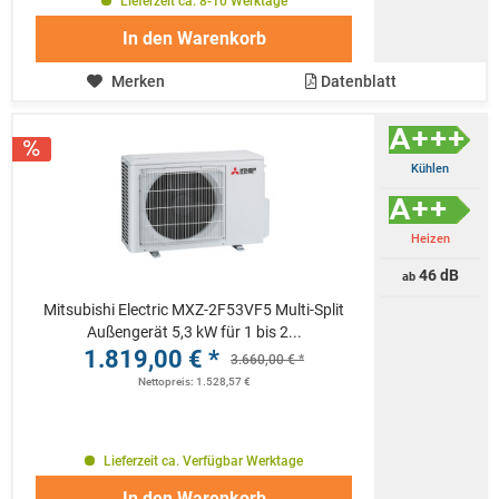
Lieferzeit ca. 8-10 Werktage
In den
Warenkorb
Merken
Datenblatt
Kühlen
Heizen
46 dB
ab
Mitsubishi Electric MXZ-2F53VF5 Multi-Split
Außengerät 5,3 kW für 1 bis 2...
1.819,00 € *
3.660,00 € *
Nettopreis: 1.528,57 €
Lieferzeit ca. Verfügbar Werktage
In den
Warenkorb