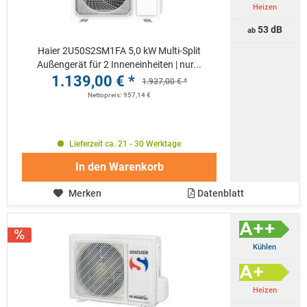
Heizen
53 dB
ab
Haier 2U50S2SM1FA 5,0 kW Multi-Split
Außengerät für 2 Inneneinheiten | nur...
1.139,00 € *
1.937,00 € *
Nettopreis: 957,14 €
Lieferzeit ca. 21 - 30 Werktage
In den
Warenkorb
Merken
Datenblatt
Kühlen
Heizen