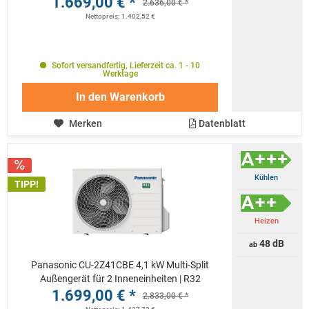
1.669,00 € *
2.636,00 € *
Nettopreis: 1.402,52 €
Sofort versandfertig, Lieferzeit ca. 1 - 10
Werktage
In den
Warenkorb
Merken
Datenblatt
Kühlen
TIPP!
Heizen
48 dB
ab
Panasonic CU-2Z41CBE 4,1 kW Multi-Split
Außengerät für 2 Inneneinheiten | R32
1.699,00 € *
2.833,00 € *