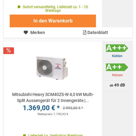
Sofort versandfertig, Lieferzeit ca. 1 - 10
Werktage
In den
Warenkorb
Merken
Datenblatt
Kühlen
Heizen
49 dB
ab
Mitsubishi Heavy SCM40ZS-W 4,0 kW Multi-
Split Aussengerät für 2 Innengeräte |...
1.369,00 € *
2.993,00 € *
Nettopreis: 1.150,42 €
Lieferzeit ca. Verfügbar Werktage