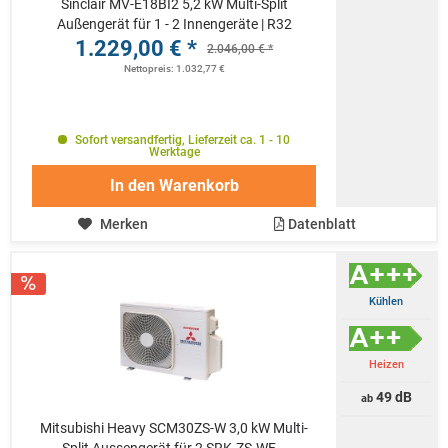
Sinclair MV-E18BI2 5,2 kW Multi-Split
Außengerät für 1 - 2 Innengeräte | R32
1.229,00 € *
2.046,00 € *
Nettopreis: 1.032,77 €
Sofort versandfertig, Lieferzeit ca. 1 - 10
Werktage
In den
Warenkorb
Merken
Datenblatt
Kühlen
Heizen
49 dB
ab
Mitsubishi Heavy SCM30ZS-W 3,0 kW Multi-