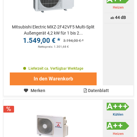
Heizen
44 dB
ab
Mitsubishi Electric MXZ-2F42VF5 Multi-Split
Außengerät 4,2 kW für 1 bis 2...
1.549,00 € *
3.194,00 € *
Nettopreis: 1.301,68 €
Lieferzeit ca. Verfügbar Werktage
In den
Warenkorb
Merken
Datenblatt
Kühlen
Heizen