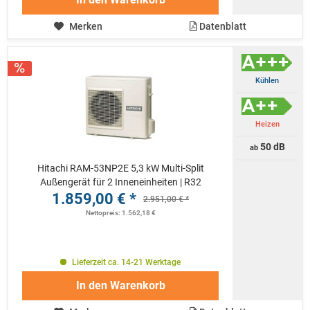
Merken
Datenblatt
Kühlen
Heizen
50 dB
ab
Hitachi RAM-53NP2E 5,3 kW Multi-Split
Außengerät für 2 Inneneinheiten | R32
1.859,00 € *
2.951,00 € *
Nettopreis: 1.562,18 €
Lieferzeit ca. 14-21 Werktage
In den
Warenkorb