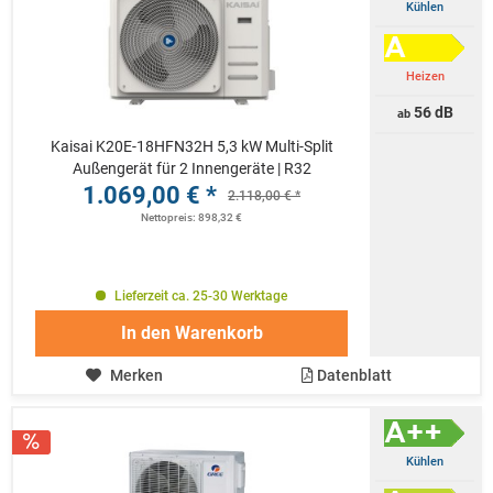
Kühlen
Heizen
56 dB
ab
Kaisai K20E-18HFN32H 5,3 kW Multi-Split
Außengerät für 2 Innengeräte | R32
1.069,00 € *
2.118,00 € *
Nettopreis: 898,32 €
Lieferzeit ca. 25-30 Werktage
In den
Warenkorb
Merken
Datenblatt
Kühlen