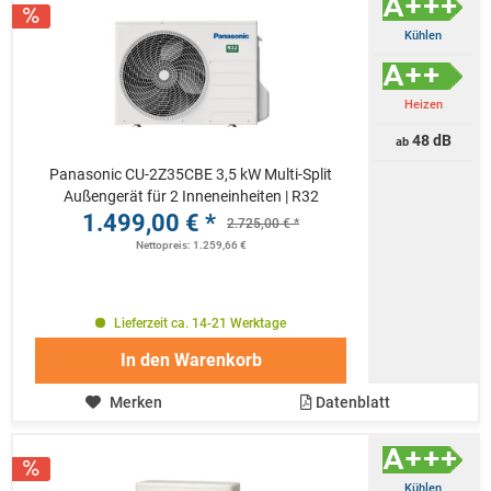
Kühlen
Heizen
48 dB
ab
Panasonic CU-2Z35CBE 3,5 kW Multi-Split
Außengerät für 2 Inneneinheiten | R32
1.499,00 € *
2.725,00 € *
Nettopreis: 1.259,66 €
Lieferzeit ca. 14-21 Werktage
In den
Warenkorb
Merken
Datenblatt
Kühlen