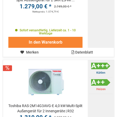
Split Aussengerät für 2 SRK-ZS-WF...
1.279,00 € *
2.749,00 € *
Nettopreis: 1.074,79 €
Sofort versandfertig, Lieferzeit ca. 1 - 10
Werktage
In den
Warenkorb
Merken
Datenblatt
Kühlen
Heizen
Toshiba RAS-2M14G3AVG-E 4,0 kW Multi-Split
Außengerät für 2 Innengeräte | R32