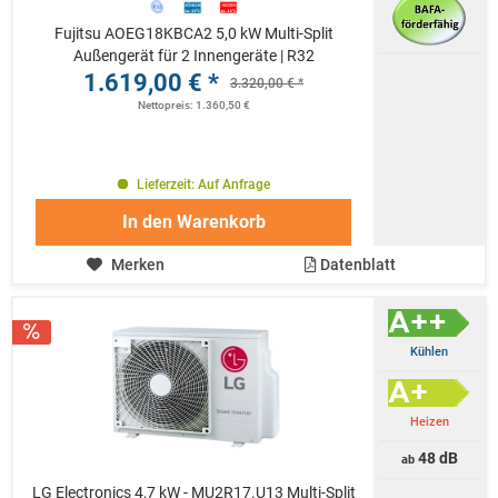
Fujitsu AOEG18KBCA2 5,0 kW Multi-Split
Außengerät für 2 Innengeräte | R32
1.619,00 € *
3.320,00 € *
Nettopreis: 1.360,50 €
Lieferzeit: Auf Anfrage
In den
Warenkorb
Merken
Datenblatt
Kühlen
Heizen
48 dB
ab
LG Electronics 4,7 kW - MU2R17.U13 Multi-Split