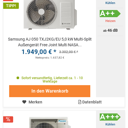
Kühlen
TIPP!
Heizen
46 dB
ab
Samsung AJ 050 TXJ2KG/EU 5,0 kW Multi-Split
Außengerät Free Joint Multi NASA...
1.949,00 € *
3.302,00 € *
Nettopreis: 1.637,82 €
Sofort versandfertig, Lieferzeit ca. 1 - 10
Werktage
In den
Warenkorb
Merken
Datenblatt
Kühlen