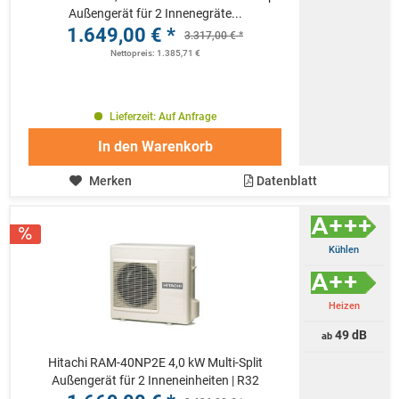
Außengerät für 2 Innenegräte...
1.649,00 € *
3.317,00 € *
Nettopreis: 1.385,71 €
Lieferzeit: Auf Anfrage
In den
Warenkorb
Merken
Datenblatt
Kühlen
Heizen
49 dB
ab
Hitachi RAM-40NP2E 4,0 kW Multi-Split
Außengerät für 2 Inneneinheiten | R32