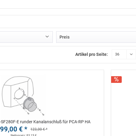
Preis
Artikel pro Seite:
von
99,00 €
bis
3659,00 €
AC-SF280F-E runder Kanalanschluß für PCA-RP HA
99,00 € *
123,00 € *
Nettopreis: 83,19 €