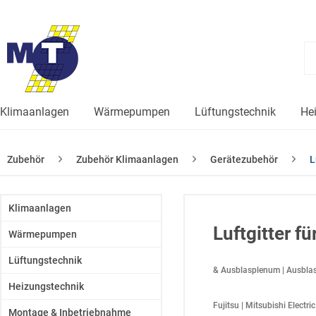
Klimaanlagen
Wärmepumpen
Lüftungstechnik
He
Zubehör
Zubehör Klimaanlagen
Gerätezubehör
L
Klimaanlagen
Luftgitter f
Wärmepumpen
Lüftungstechnik
& Ausblasplenum | Ausblas
Heizungstechnik
Fujitsu | Mitsubishi Electri
Montage & Inbetriebnahme