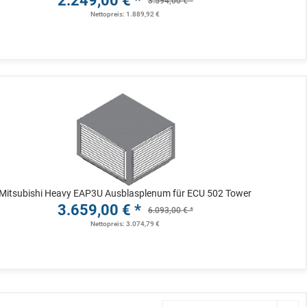
2.249,00 € *
3.594,00 € *
Nettopreis: 1.889,92 €
Mitsubishi Heavy EAP3U Ausblasplenum für ECU 502 Tower
3.659,00 € *
6.093,00 € *
Nettopreis: 3.074,79 €