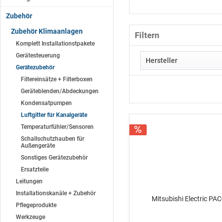
Zubehör
Zubehör Klimaanlagen
Filtern
Komplett Installationstpakete
Gerätesteuerung
Hersteller
Gerätezubehör
Filtereinsätze + Filterboxen
Fujitsu
Geräteblenden/Abdeckungen
Mitsubishi Electric
Kondensatpumpen
Mitsubishi Heavy
Luftgitter für Kanalgeräte
Temperaturfühler/Sensoren
Schallschutzhauben für
Außengeräte
Sonstiges Gerätezubehör
Ersatzteile
Leitungen
Installationskanäle + Zubehör
Mitsubishi Electric P
Pflegeprodukte
Werkzeuge