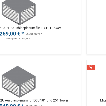
y EAP1U Ausblasplenum für ECU 91 Tower
269,00 € *
2.065,00 € *
Nettopreis: 1.066,39 €
P2U Ausblasplenum für ECU 181 und 251 Tower
Mit