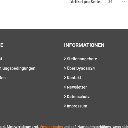
Artikel pro Seite:
CE
INFORMATIONEN
kt
Stellenangebote
hlungsbedingungen
Über Dynoair24
fen
Kontakt
Newsletter
Datenschutz
Impressum
esetzl. Mehrwertsteuer zzgl.
Versandkosten
und ggf. Nachnahmegebühren, wenn nicht