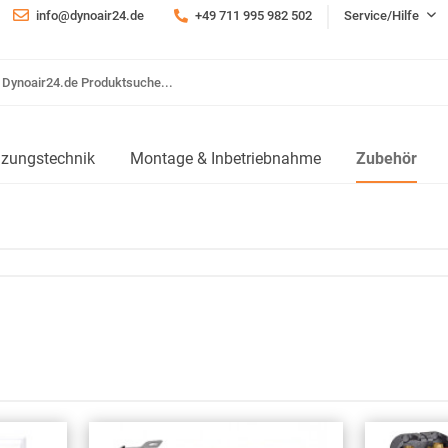
info@dynoair24.de
+49 711 995 982 502
Service/Hilfe
izungstechnik
Montage & Inbetriebnahme
Zubehör