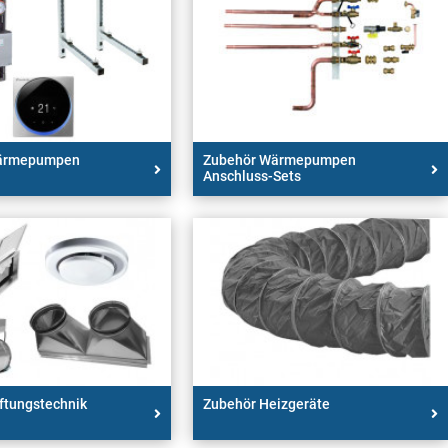
ärmepumpen
Zubehör Wärmepumpen
Anschluss-Sets
ftungstechnik
Zubehör Heizgeräte