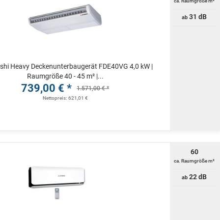
ca. Raumgröße m²
31 dB
ab
ishi Heavy Deckenunterbaugerät FDE40VG 4,0 kW |
Raumgröße 40 - 45 m² |...
739,00 € *
1.571,00 € *
Nettopreis: 621,01 €
60
ca. Raumgröße m²
22 dB
ab