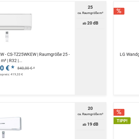
25
ca. Raumgröße m²
20 dB
ab
kW - CS-TZ25WKEW | Raumgröße 25 -
LG Wandge
 m² | R32 |...
0 € *
840,00 € *
topreis: 419,33 €
20
ca. Raumgröße m²
TIPP!
19 dB
ab