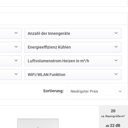
Anzahl der Innengeräte
1
Energieeffizienz Kühlen
A
Luftvolumenstrom Heizen in m³/h
WiFi/WLAN Funktion
Ja
Sortierung:
324/432/618/732
Nein
342/636
Optional
372/654/822/1068
Optional über AG
20
420 / 540 / 660 / 780
ca. Raumgröße m²
432/540/750
22 dB
ab