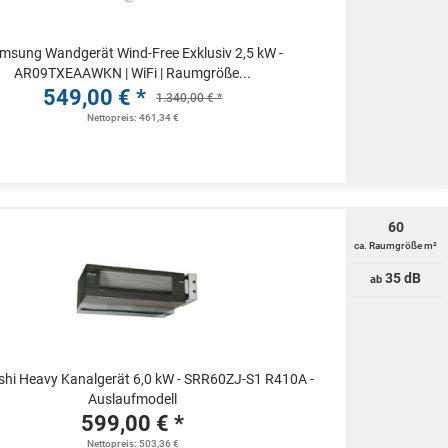
msung Wandgerät Wind-Free Exklusiv 2,5 kW -
AR09TXEAAWKN | WiFi | Raumgröße...
549,00 € *
1.340,00 € *
Nettopreis: 461,34 €
60
ca. Raumgröße m²
35 dB
ab
shi Heavy Kanalgerät 6,0 kW - SRR60ZJ-S1 R410A -
Auslaufmodell
599,00 € *
Nettopreis: 503,36 €