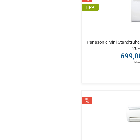
TIPP!
Panasonic Mini-Standtruh
20 -
699,0
Net