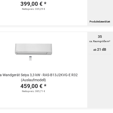
399,00 € *
Nettopreis: 335,29 €
Produktdatenblatt
35
ca. Raumgröße m²
21 dB
ab
a Wandgerät Seiya 3,3 kW - RAS-B13J2KVG-E R32
(Auslaufmodell)
459,00 € *
Nettopreis: 385,71 €