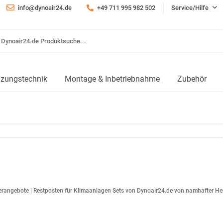
info@dynoair24.de
+49 711 995 982 502
Service/Hilfe
izungstechnik
Montage & Inbetriebnahme
Zubehör
erangebote | Restposten für Klimaanlagen Sets von Dynoair24.de von namhafter Her