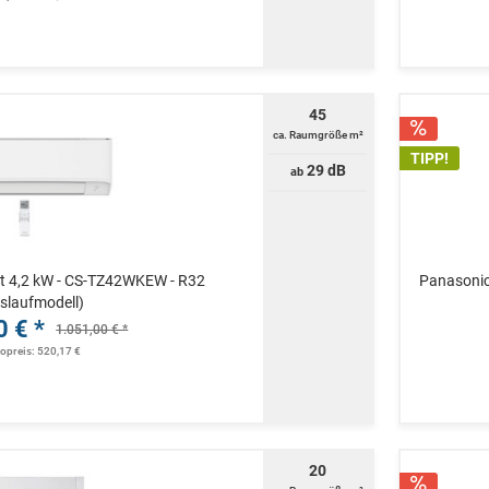
45
ca. Raumgröße m²
TIPP!
29 dB
ab
 4,2 kW - CS-TZ42WKEW - R32
Panasonic
slaufmodell)
0 € *
1.051,00 € *
topreis: 520,17 €
20