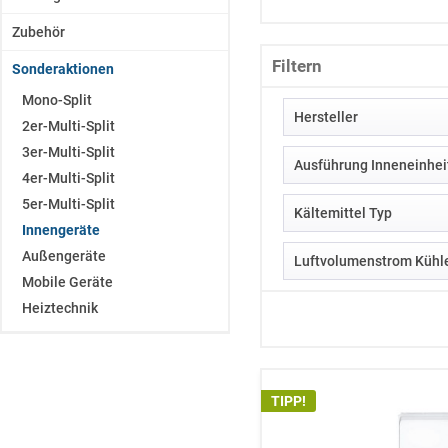
Zubehör
Filtern
Sonderaktionen
Mono-Split
Hersteller
2er-Multi-Split
3er-Multi-Split
Ausführung Inneneinhei
4er-Multi-Split
5er-Multi-Split
Kältemittel Typ
Daikin
Innengeräte
Fujitsu
Außengeräte
R32
Luftvolumenstrom Kühle
1-Wege Deckenkas
LG Electronics
Mobile Geräte
R410A
4-Wege Deckenkas
Mitsubishi Electric
Heiztechnik
4-Wege Deckenkass
Mitsubishi Heavy
Deckenunterbauge
Olimpia Splendid
300/360/546/678
Kanalgerät
Panasonic
324/534/804/978
Klima-Tower
TIPP!
S-Klima
342/636
Truhengerät
Samsung
420 / 540 / 660 / 7