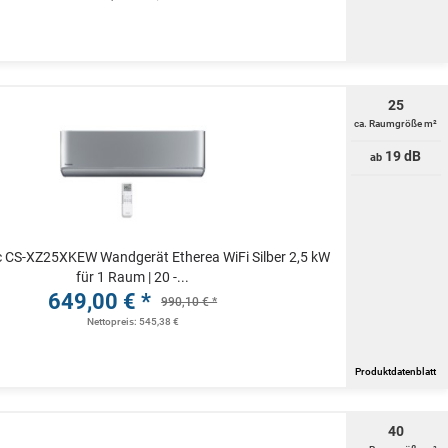
25
ca. Raumgröße m²
19 dB
ab
 CS-XZ25XKEW Wandgerät Etherea WiFi Silber 2,5 kW
für 1 Raum | 20 -...
649,00 € *
990,10 € *
Nettopreis: 545,38 €
Produktdatenblatt
40