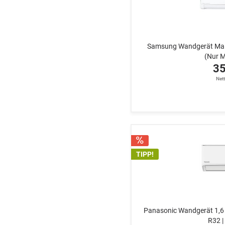
Wandgerät
Toshiba
432/540/750
980
Samsung Wandgerät Mal
(Nur M
35
Net
TIPP!
Panasonic Wandgerät 1,6 
R32 |