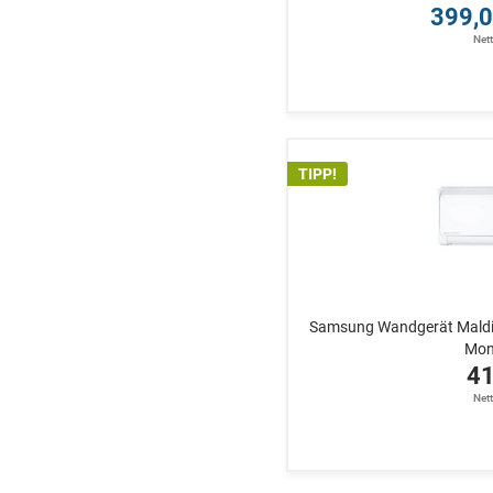
399,0
Net
TIPP!
Samsung Wandgerät Maldi
Mono
41
Net