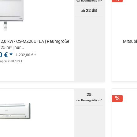
ca. Raumgröße m²
22 dB
ab
e 2,0 kW - CS-MZ20UFEA | Raumgröße
Mitsub
 25 m² | nur...
0 € *
1.232,00 € *
topreis: 587,39 €
25
ca. Raumgröße m²