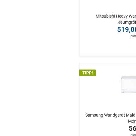
Mitsubishi Heavy Wa
Raumgröße
519,0
Net
TIPP!
Samsung Wandgerät Maldi
Mono
56
Net