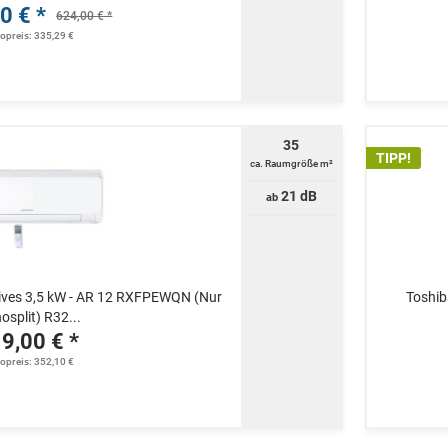
0 € *
624,00 € *
topreis: 335,29 €
35
TIPP!
ca. Raumgröße m²
21 dB
ab
ves 3,5 kW - AR 12 RXFPEWQN (Nur
Toshib
split) R32...
9,00 € *
topreis: 352,10 €