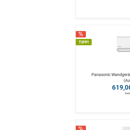
TIPP!
Panasonic Wandgerät
(Au
619,0
Net