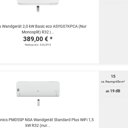
980
su Wandgerät 2,0 kW Basic eco ASYG07KPCA (Nur
Monosplit) R32 |...
389,00 € *
Nettopreis: 326,89 €
15
ca. Raumgröße m²
19 dB
ab
onics PM05SP NSA Wandgerät Standard Plus WiFi 1,5
kW R32 (nur...