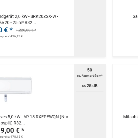
ndgerät 2,0 kW - SRK20ZSX-W -
Sa
 20 - 25 m² R32...
0 € *
1.226,00 € *
topreis: 436,13 €
50
ca. Raumgröße m²
25 dB
ab
ves 5,0 kW - AR 18 RXFPEWQN (Nur
Mitsubi
split) R32...
9,00 € *
topreis: 478,15 €