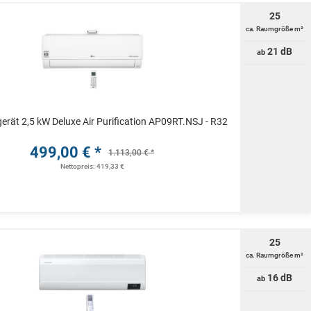
25
ca. Raumgröße m²
21 dB
ab
rät 2,5 kW Deluxe Air Purification AP09RT.NSJ - R32
499,00 € *
1.113,00 € *
Nettopreis: 419,33 €
25
ca. Raumgröße m²
16 dB
ab