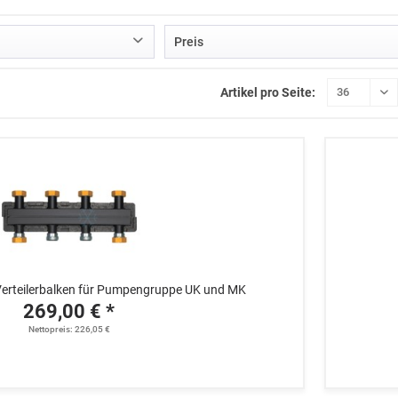
Preis
Artikel pro Seite:
von
269,00 €
bis
1049,00 €
c Verteilerbalken für Pumpengruppe UK und MK
269,00 € *
Nettopreis: 226,05 €