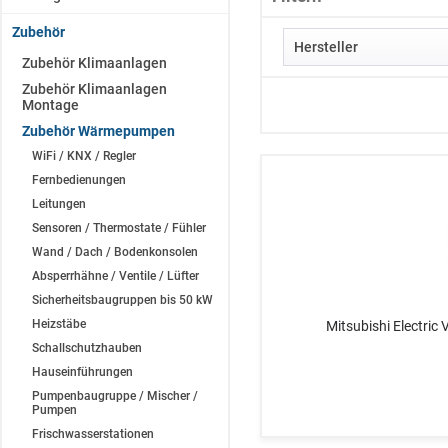
Zubehör
Hersteller
Zubehör Klimaanlagen
Zubehör Klimaanlagen
Daikin
Montage
Hitachi
Zubehör Wärmepumpen
Mitsubishi Electric
WiFi / KNX / Regler
Fernbedienungen
Leitungen
Sensoren / Thermostate / Fühler
Wand / Dach / Bodenkonsolen
Absperrhähne / Ventile / Lüfter
Sicherheitsbaugruppen bis 50 kW
Heizstäbe
Mitsubishi Electri
Schallschutzhauben
Hauseinführungen
Pumpenbaugruppe / Mischer /
Pumpen
Frischwasserstationen