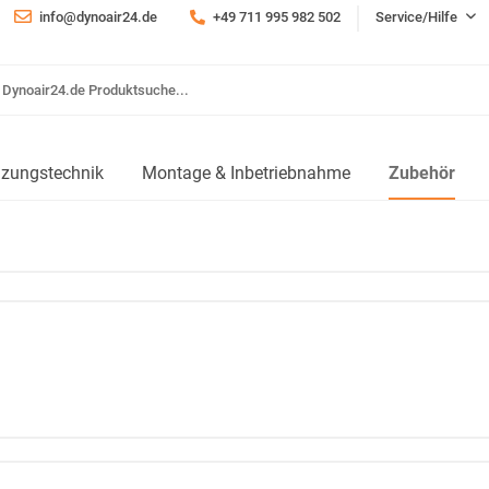
info@dynoair24.de
+49 711 995 982 502
Service/Hilfe
izungstechnik
Montage & Inbetriebnahme
Zubehör