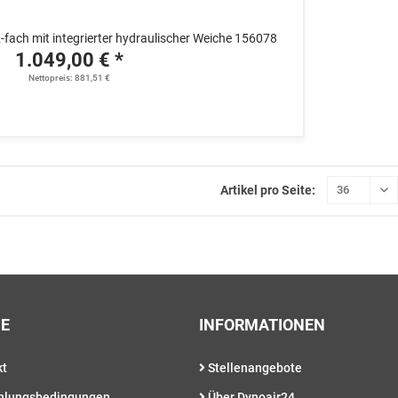
 2-fach mit integrierter hydraulischer Weiche 156078
1.049,00 € *
Nettopreis: 881,51 €
Artikel pro Seite:
CE
INFORMATIONEN
kt
Stellenangebote
hlungsbedingungen
Über Dynoair24