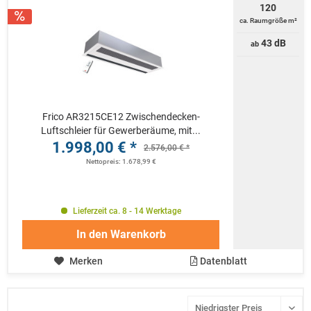
120
ca. Raumgröße m²
43 dB
ab
Frico AR3215CE12 Zwischendecken-
Luftschleier für Gewerberäume, mit...
1.998,00 € *
2.576,00 € *
Nettopreis: 1.678,99 €
Lieferzeit ca. 8 - 14 Werktage
In den
Warenkorb
Merken
Datenblatt