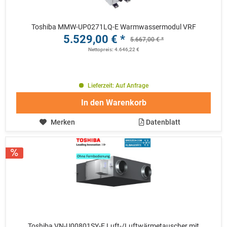
Toshiba MMW-UP0271LQ-E Warmwassermodul VRF
5.529,00 € *
5.667,00 € *
Nettopreis: 4.646,22 €
Lieferzeit: Auf Anfrage
In den
Warenkorb
Merken
Datenblatt
Toshiba VN-U00801SY-E Luft-/Luftwärmetauscher mit