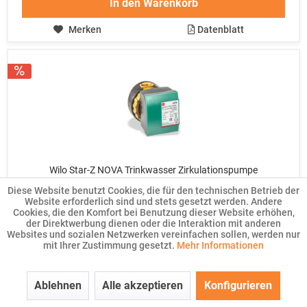
In den
Warenkorb
Merken
Datenblatt
Wilo Star-Z NOVA Trinkwasser Zirkulationspumpe
389,00 € *
733,00 € *
Diese Website benutzt Cookies, die für den technischen Betrieb der
Website erforderlich sind und stets gesetzt werden. Andere
Nettopreis: 326,89 €
Cookies, die den Komfort bei Benutzung dieser Website erhöhen,
der Direktwerbung dienen oder die Interaktion mit anderen
Websites und sozialen Netzwerken vereinfachen sollen, werden nur
mit Ihrer Zustimmung gesetzt.
Mehr Informationen
Sofort versandfertig, Lieferzeit ca. 1 - 10 Werktage
In den
Warenkorb
Ablehnen
Alle akzeptieren
Konfigurieren
Merken
Datenblatt