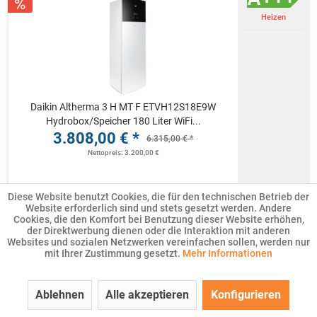
Heizen
Daikin Altherma 3 H MT F ETVH12S18E9W
Hydrobox/Speicher 180 Liter WiFi...
3.808,00 € *
6.315,00 € *
Nettopreis: 3.200,00 €
Produktdatenblatt
Diese Website benutzt Cookies, die für den technischen Betrieb der
Sofort versandfertig, Lieferzeit ca. 1 - 10
Website erforderlich sind und stets gesetzt werden. Andere
Werktage
Cookies, die den Komfort bei Benutzung dieser Website erhöhen,
der Direktwerbung dienen oder die Interaktion mit anderen
In den
Warenkorb
Websites und sozialen Netzwerken vereinfachen sollen, werden nur
mit Ihrer Zustimmung gesetzt.
Mehr Informationen
Merken
Datenblatt
Ablehnen
Alle akzeptieren
Konfigurieren