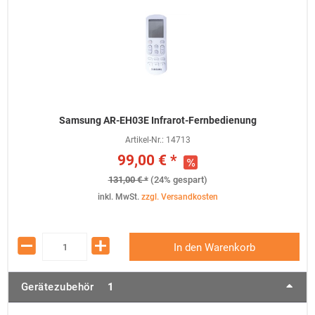
Samsung AR-EH03E Infrarot-Fernbedienung
Artikel-Nr.:
14713
99,00 € *
131,00 € *
(24% gespart)
inkl. MwSt.
zzgl. Versandkosten
In den Warenkorb
Gerätezubehör
1