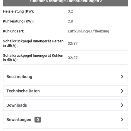
Zubehör & Montage-Dienstleistungen
Heizleistung (KW):
3,2
Kühlleistung (KW):
2,8
Kühlungsart:
Luftkühlung/Luftheizung
Schalldruckpegel Innengerät Heizen
32/37
in dB(A):
Schalldruckpegel Innengerät Kühlen
32/37
in dB(A):
Beschreibung
Technische Daten
Downloads
Bewertungen
0